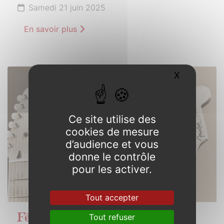
Samedi 21 juin 2025
En savoir plus
X
Masquer l
21
JUIN
2025
Ce site utilise des
cookies de mesure
d’audience et vous
donne le contrôle
pour les activer.
Tout accepter
Tout refuser
Fête de la musique