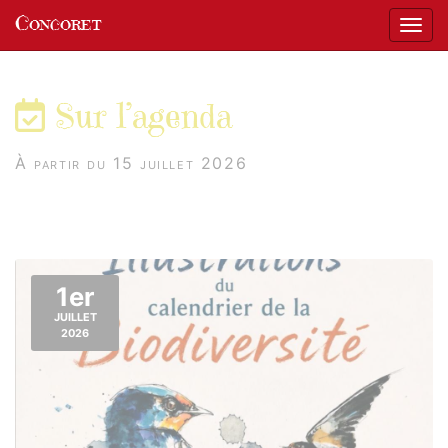
Panneau de gestion des cookies
Concoret
Affic
aller au contenu
Sur l’agenda
À partir du 15 juillet 2026
1er
JUILLET
2026