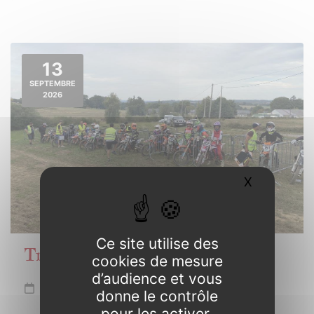
13
SEPTEMBRE
2026
X
Masquer l
Ce site utilise des
Trophée de Bretagne Motocross
cookies de mesure
d’audience et vous
Dimanche 13 septembre
donne le contrôle
pour les activer.