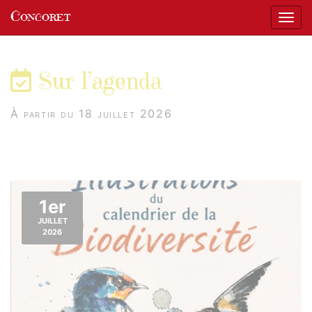
Panneau de gestion des cookies
Concoret
Affic
aller au contenu
Sur l’agenda
À partir du 18 juillet 2026
1er
JUILLET
2026