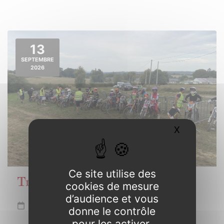
13
SEPTEMBRE
2026
X
Masquer l
Ce site utilise des
Trophée de Bretagne Motocross
cookies de mesure
d’audience et vous
Dimanche 13 septembre
donne le contrôle
pour les activer.