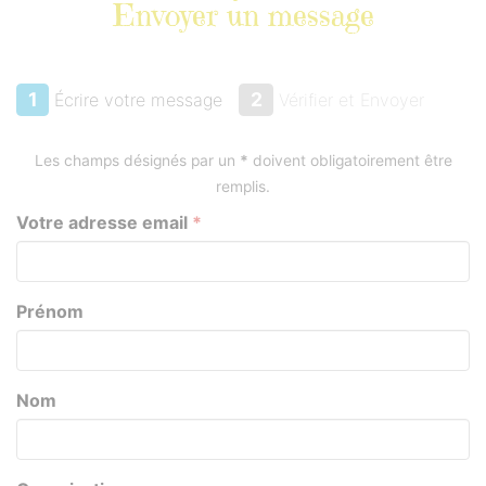
Envoyer un message
1
2
Écrire votre message
Vérifier et Envoyer
Envoyer un message
Les champs désignés par un
*
doivent obligatoirement être
remplis.
Votre adresse email
*
Prénom
Nom