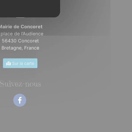
Mairie de Concoret
 place de l’Audience
56430 Concoret
Bretagne,
France
Sur la carte
Suivez-nous
Facebook