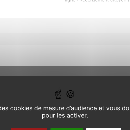
 le pays Gallo,
e des cookies de mesure d’audience et vous do
Schiste Rouge
pour les activer.
02 97 22 6
de Bretagne ».
 le « Chêne à