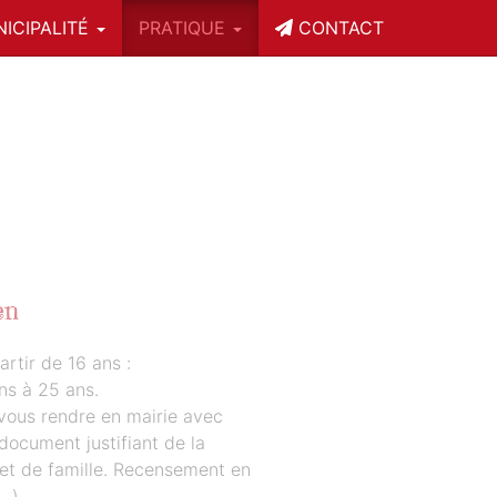
ICIPALITÉ
PRATIQUE
CONTACT
en
rtir de 16 ans :
ns à 25 ans.
vous rendre en mairie avec
 document justifiant de la
vret de famille. Recensement en
(…)