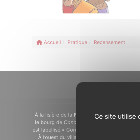
Accueil
Pratique
Recensement
À propos...
À la lisière de la
Forêt de Brocéliande
, dans
Ce site utilis
le bourg de
Concoret
avec ses maisons en 
est labellisé « Commune du Patrimoine Rural 
À l’ouest du village, un arbre remarquable,