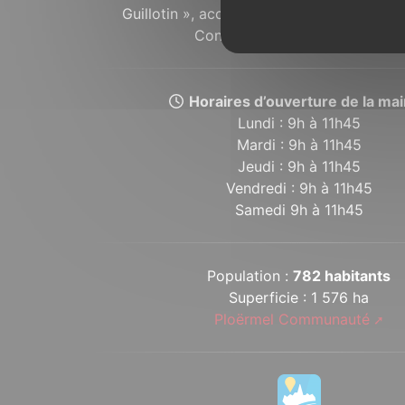
Guillotin », accompagne depuis plusieurs 
Concoretois et Concoretoises.
Horaires d’ouverture de la mair
Lundi : 9h à 11h45
Mardi : 9h à 11h45
Jeudi : 9h à 11h45
Vendredi : 9h à 11h45
Samedi 9h à 11h45
Population :
782 habitants
Superficie : 1 576 ha
Ploërmel Communauté