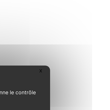
X
Masquer le bandeau des cookies
nne le contrôle