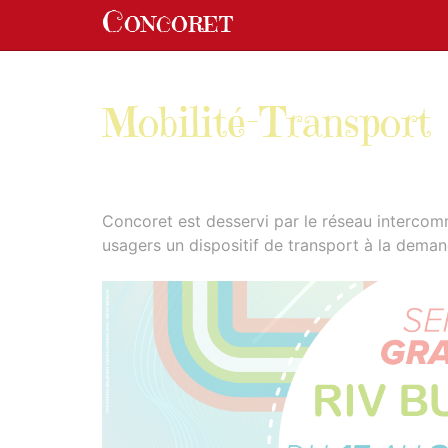
Panneau de gestion des cookies
Concoret
aller au contenu
Mobilité-Transport
Concoret est desservi par le réseau intercom
usagers un dispositif de transport à la deman