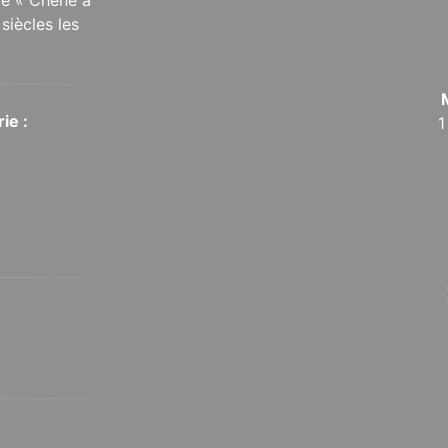
siècles les
ie :
1