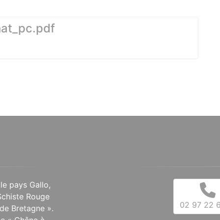
er
hat_pc.pdf
 le pays Gallo,
Schiste Rouge
02 97 22 6
de Bretagne ».
 le « Chêne à