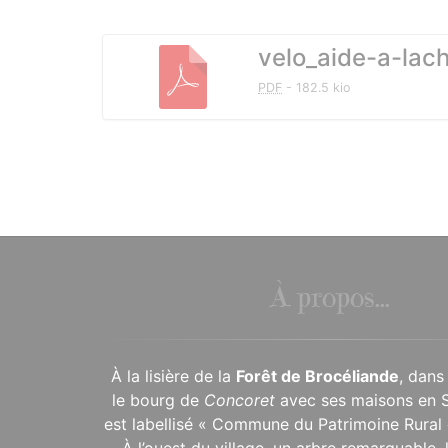
Documents à télécharg
velo_aide-a-lac
PDF
-
182.5 kio
À propos...
À la lisière de la
Forêt de Brocéliande
, dans
le bourg de
Concoret
avec ses maisons en 
est labellisé « Commune du Patrimoine Rural 
À l’ouest du village, un arbre remarquable,