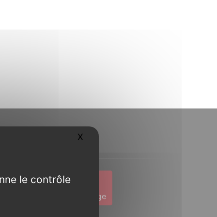
X
Masquer le bandeau des cookies
Contact
nne le contrôle
1 19
Envoyer un message