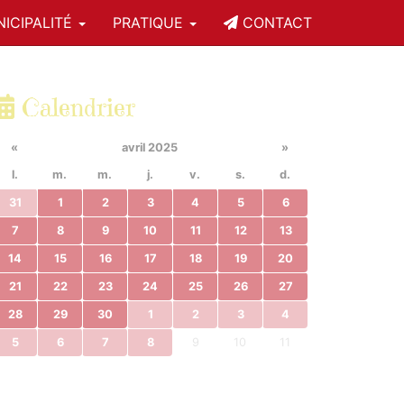
ICIPALITÉ
PRATIQUE
CONTACT
Calendrier
«
avril 2025
»
l.
m.
m.
j.
v.
s.
d.
31
1
2
3
4
5
6
7
8
9
10
11
12
13
14
15
16
17
18
19
20
21
22
23
24
25
26
27
28
29
30
1
2
3
4
5
6
7
8
9
10
11