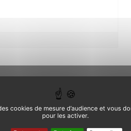
 le pays Gallo,
e des cookies de mesure d’audience et vous do
Schiste Rouge
pour les activer.
02 97 22 6
de Bretagne ».
 le « Chêne à