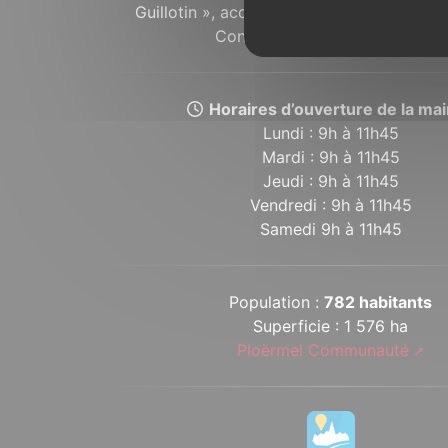
Guillotin », accompagne depuis plusieurs 
Concoretois et Concoretoises.
Horaires d’ouverture de la mair
Lundi : 9h à 11h45
Mardi : 9h à 11h45
Jeudi : 9h à 11h45
Vendredi : 9h à 11h45
Samedi 9h à 11h45
Population :
782 habitants
Superficie : 1 576 ha
Ploërmel Communauté