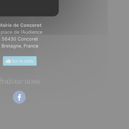
Mairie de Concoret
 place de l’Audience
56430 Concoret
Bretagne,
France
Sur la carte
Suivez-nous
Facebook