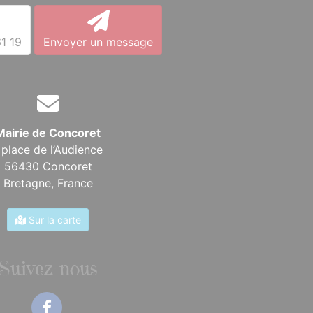
1 19
Envoyer un message
Mairie de Concoret
 place de l’Audience
56430 Concoret
Bretagne,
France
Sur la carte
Suivez-nous