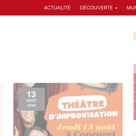
ACTUALITÉ
DÉCOUVERTE
MUN
13
AOÛT
2026