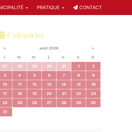
ICIPALITÉ
PRATIQUE
CONTACT
Calendrier
«
août 2026
»
l.
m.
m.
j.
v.
s.
d.
27
28
29
30
31
1
2
3
4
5
6
7
8
9
10
11
12
13
14
15
16
17
18
19
20
21
22
23
24
25
26
27
28
29
30
31
1
2
3
4
5
6