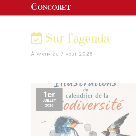
Panneau de gestion des cookies
Concoret
aller au contenu
Sur l’agenda
À partir du 7 août 2026
1er
JUILLET
2026