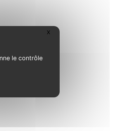
X
Masquer le bandeau des cookies
nne le contrôle