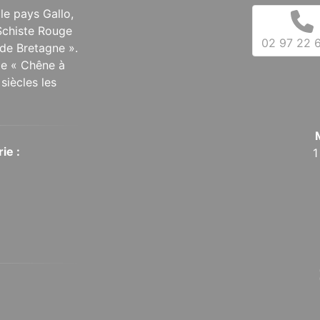
 le pays Gallo,
Schiste Rouge
02 97 22 6
de Bretagne ».
 le « Chêne à
siècles les
ie :
1