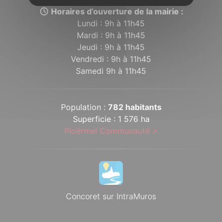
Horaires d’ouverture de la mairie :
Lundi : 9h à 11h45
Mardi : 9h à 11h45
Jeudi : 9h à 11h45
Vendredi : 9h à 11h45
Samedi 9h à 11h45
Population :
782 habitants
Superficie : 1 576 ha
Ploërmel Communauté
Concoret sur IntraMuros