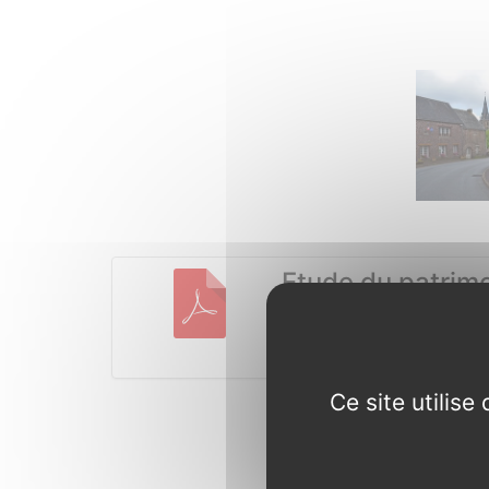
Photos
Documents à télécharg
Etude du patrimo
Concoret
PDF
-
5.1 Mio
Ce site utilis