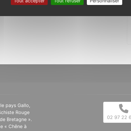
Tout accepter
Tout refuser
Personnaliser
 le pays Gallo,
Schiste Rouge
02 97 22 6
de Bretagne ».
 le « Chêne à