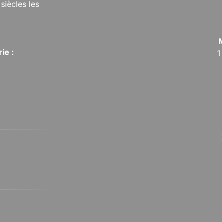
siècles les
ie :
1