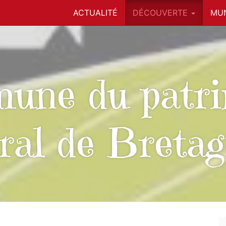
ACTUALITÉ
DÉCOUVERTE
MUN
une du patri
ral de Breta