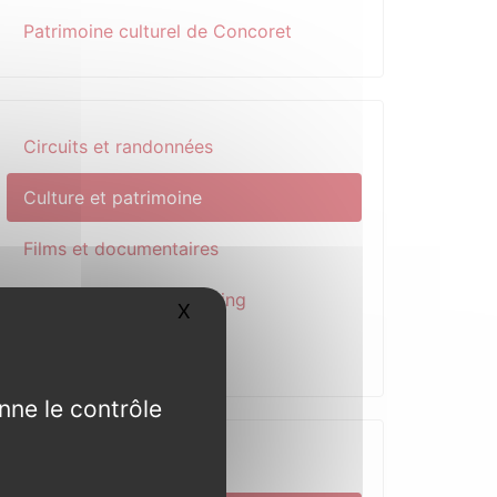
Patrimoine culturel de Concoret
Circuits et randonnées
Culture et patrimoine
Films et documentaires
Hébergements et camping
X
Masquer le bandeau des cookies
Jeu patrimonial
nne le contrôle
Actualité