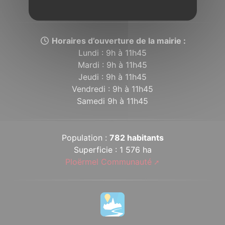
Concoretoises.
Horaires d’ouverture de la mairie :
Lundi : 9h à 11h45
Mardi : 9h à 11h45
Jeudi : 9h à 11h45
Vendredi : 9h à 11h45
Samedi 9h à 11h45
Population :
782 habitants
Superficie : 1 576 ha
Ploërmel Communauté