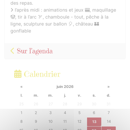
des repas.
l’après midi : animations et jeux 🎰, maquillage
🤡, tir à l’arc 🏹, chamboule - tout, pêche à la
ligne, sculpture sur ballon 🎈, château 🏰
gonflable
Sur l’agenda
Calendrier
«
juin 2026
»
l.
m.
m.
j.
v.
s.
d.
25
26
27
28
29
30
31
1
2
3
4
5
6
7
8
9
10
11
12
14
13