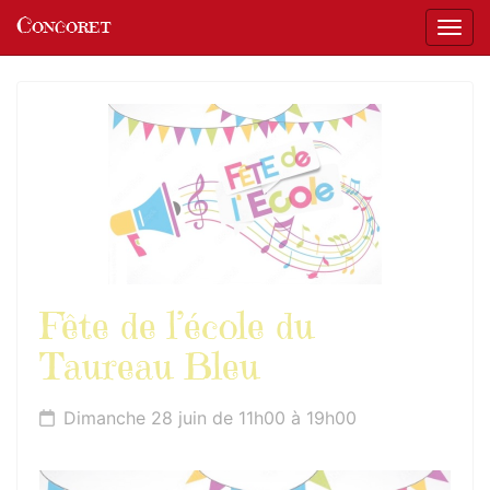
Panneau de gestion des cookies
Concoret
Affic
aller au contenu
Fête de l’école du
Taureau Bleu
Dimanche 28 juin de 11h00 à 19h00