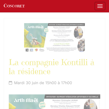
Panneau de gestion des cookies
Concoret
Affic
aller au contenu
La compagnie Kontilli à
la résidence
Mardi 30 juin de 15h00 à 17h00