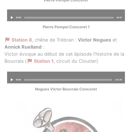
Pierre Pompei Concoret
Audio
00:00
06:47
Player
Pierre Pompei Concoret 1
Station 8
, chêne de Trébran :
Victor Nogues
et
Annick Ruelland
:
Victor évoque au début de cet épisode l’histoire de la
Bouvrais (
Station 1
, circuit du Cloutier)
Audio
00:00
1:01:30
Player
Nogues Victor Bouvrais Concoret