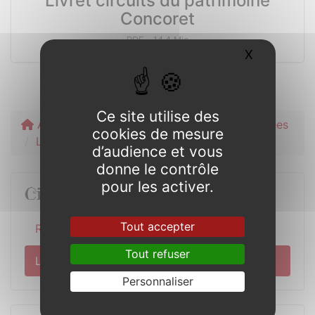
Livret circuits du patrimoine
Concoret
PDF
-
14.4 Mio
X
Masquer l
Ce site utilise des
Accueil
Découverte
Circuits et randonnées
cookies de mesure
Les trois circuits du patrimoine
d’audience et vous
donne le contrôle
pour les activer.
Circuits et randonnées
Tout accepter
Randonnées
Tout refuser
Les trois circuits du patrimoine
Personnaliser