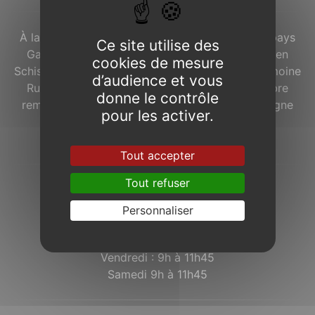
À la lisière de la
Forêt de Brocéliande
, dans le pays
Ce site utilise des
Gallo, le bourg de
Concoret
avec ses maisons en
cookies de mesure
Schiste Rouge est labellisé « Commune du Patrimoine
d’audience et vous
Rural de Bretagne ». À l’ouest du village, un arbre
donne le contrôle
remarquable, le « Chêne à Guillotin », accompagne
pour les activer.
depuis plusieurs siècles les Concoretois et
Concoretoises.
Tout accepter
Tout refuser
Horaires d’ouverture de la mairie :
Lundi : 9h à 11h45
Personnaliser
Mardi : 9h à 11h45
Jeudi : 9h à 11h45
Vendredi : 9h à 11h45
Samedi 9h à 11h45