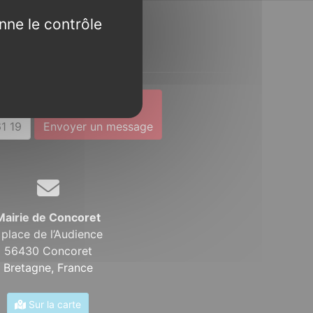
nne le contrôle
Contact
1 19
Envoyer un message
Mairie de Concoret
 place de l’Audience
56430 Concoret
Bretagne,
France
Sur la carte