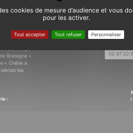
e des cookies de mesure d’audience et vous do
pour les activer.
Tout accepter
Tout refuser
Personnaliser
 le pays Gallo,
Schiste Rouge
02 97 22 6
de Bretagne ».
 le « Chêne à
siècles les
ie :
1