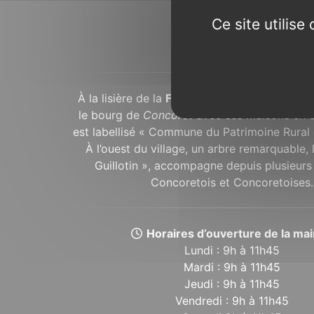
Ce site utilis
À propos...
À la lisière de la
Forêt de Brocéliande
, dans
le bourg de
Concoret
avec ses maisons en 
est labellisé « Commune du Patrimoine Rural 
À l’ouest du village, un arbre remarquable,
Guillotin », accompagne depuis plusieurs 
Concoretois et Concoretoises.
Horaires d’ouverture de la mair
Lundi : 9h à 11h45
Mardi : 9h à 11h45
Jeudi : 9h à 11h45
Vendredi : 9h à 11h45