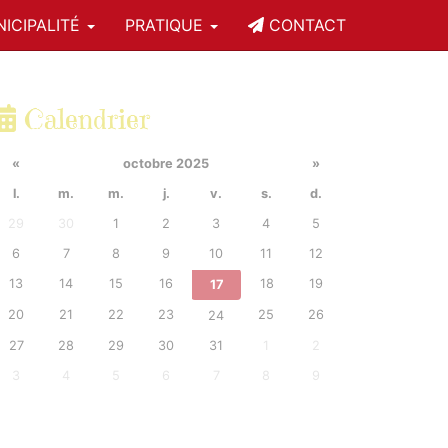
ICIPALITÉ
PRATIQUE
CONTACT
Calendrier
«
octobre 2025
»
l.
m.
m.
j.
v.
s.
d.
29
30
1
2
3
4
5
6
7
8
9
10
11
12
13
14
15
16
18
19
17
20
21
22
23
25
26
24
27
28
29
30
31
1
2
3
4
5
6
7
8
9