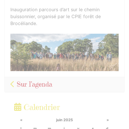
Inauguration parcours d’art sur le chemin
buissonnier, organisé par le CPIE forêt de
Brocéliande.
Sur l’agenda
Calendrier
«
juin 2025
»
l.
m.
m.
j.
v.
s.
d.