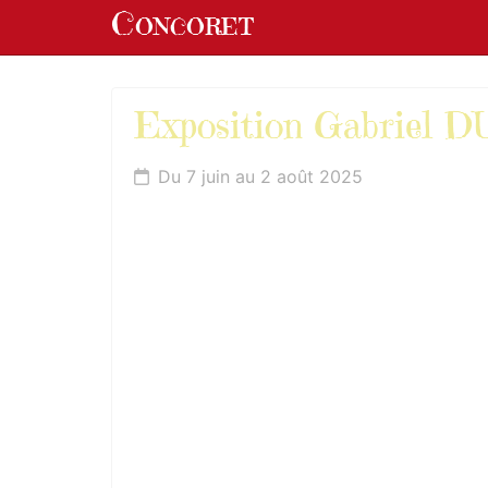
Panneau de gestion des cookies
Concoret
aller au contenu
Exposition Gabriel 
Du 7 juin au 2 août 2025