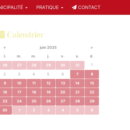
ICIPALITÉ
PRATIQUE
CONTACT
Calendrier
«
juin 2025
»
l.
m.
m.
j.
v.
s.
d.
1
26
27
28
29
30
31
2
3
4
5
6
7
8
9
10
11
12
13
14
15
16
17
18
19
20
21
22
23
24
25
26
27
28
29
30
1
2
3
4
5
6