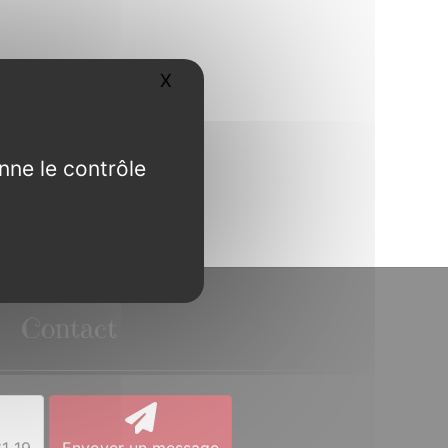
X
Masquer le bandeau des cookies
nne le contrôle
Contact
1 19
Envoyer un message