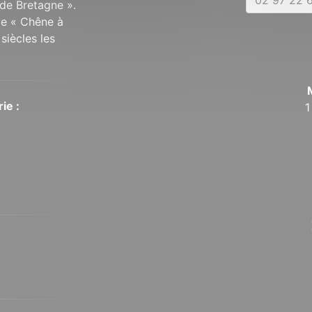
de Bretagne ».
 le « Chêne à
siècles les
ie :
1