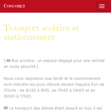
Panneau de gestion des cookies
Concoret
Affic
aller au contenu
Transport scolaire et
stationnement
[ 🚌 Bus scolaire : un espace dégagé pour une rentrée
en toute sécurité ]
Nous vous rappelons que l’arrêt et le stationnement
sont interdits les jours d’école devant l’espace Eon de
l’Etoile : de 8H30 à 9h15, de 11h45 à 14h00 et de
16h00 à 17h00.
🚎 Le transport des élèves étant assuré en bus, il est