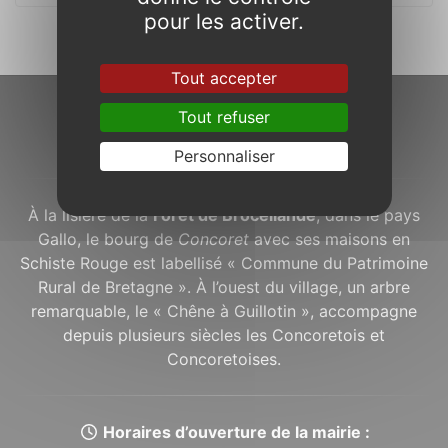
pour les activer.
Tout accepter
Tout refuser
À propos...
Personnaliser
À la lisière de la
Forêt de Brocéliande
, dans le pays
Gallo, le bourg de
Concoret
avec ses maisons en
Schiste Rouge est labellisé « Commune du Patrimoine
Rural de Bretagne ». À l’ouest du village, un arbre
remarquable, le « Chêne à Guillotin », accompagne
depuis plusieurs siècles les Concoretois et
Concoretoises.
Horaires d’ouverture de la mairie :