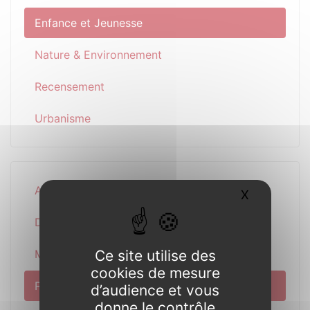
Enfance et Jeunesse
Nature & Environnement
Recensement
Urbanisme
Actualité
X
Masquer l
Découverte
Ce site utilise des
Municipalité
cookies de mesure
Pratique
d’audience et vous
donne le contrôle