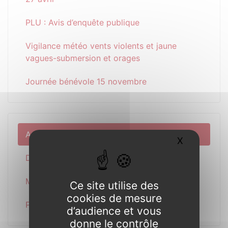
PLU : Avis d’enquête publique
Vigilance météo vents violents et jaune
vagues-submersion et orages
Journée bénévole 15 novembre
Actualité
X
Masquer l
Découverte
Municipalité
Ce site utilise des
cookies de mesure
Pratique
d’audience et vous
donne le contrôle