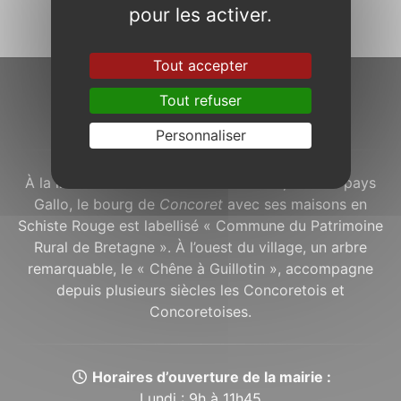
pour les activer.
Tout accepter
Tout refuser
À propos...
Personnaliser
À la lisière de la
Forêt de Brocéliande
, dans le pays
Gallo, le bourg de
Concoret
avec ses maisons en
Schiste Rouge est labellisé « Commune du Patrimoine
Rural de Bretagne ». À l’ouest du village, un arbre
remarquable, le « Chêne à Guillotin », accompagne
depuis plusieurs siècles les Concoretois et
Concoretoises.
Horaires d’ouverture de la mairie :
Lundi : 9h à 11h45