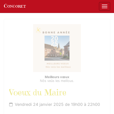
Panneau de gestion des cookies
Concoret
Affic
aller au contenu
Meilleurs vœux
Nôs veûs les meillous.
Voeux du Maire
Vendredi 24 janvier 2025 de 19h00 à 22h00