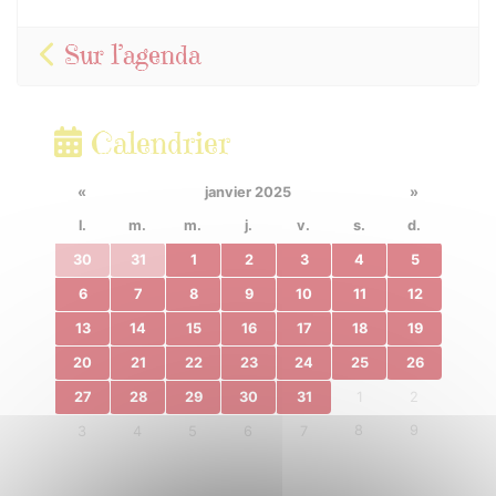
Sur l’agenda
Calendrier
«
janvier 2025
»
l.
m.
m.
j.
v.
s.
d.
30
31
1
2
3
4
5
6
7
8
9
10
11
12
13
14
15
16
17
18
19
20
21
22
23
24
25
26
27
28
29
30
31
1
2
8
9
3
4
5
6
7