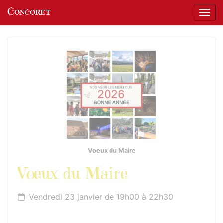
Panneau de gestion des cookies
Concoret
Affic
aller au contenu
Voeux du Maire
Vœux du Maire
Vendredi 23 janvier de 19h00 à 22h30