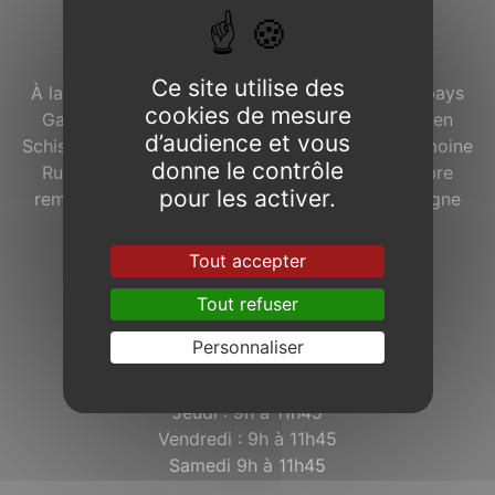
À propos...
Ce site utilise des
À la lisière de la
Forêt de Brocéliande
, dans le pays
cookies de mesure
Gallo, le bourg de
Concoret
avec ses maisons en
d’audience et vous
Schiste Rouge est labellisé « Commune du Patrimoine
donne le contrôle
Rural de Bretagne ». À l’ouest du village, un arbre
pour les activer.
remarquable, le « Chêne à Guillotin », accompagne
depuis plusieurs siècles les Concoretois et
Concoretoises.
Tout accepter
Tout refuser
Horaires d’ouverture de la mairie :
Personnaliser
Lundi : 9h à 11h45
Mardi : 9h à 11h45
Jeudi : 9h à 11h45
Vendredi : 9h à 11h45
Samedi 9h à 11h45