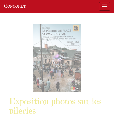
Panneau de gestion des cookies
Concoret
Affic
aller au contenu
Exposition photos sur les
pileries