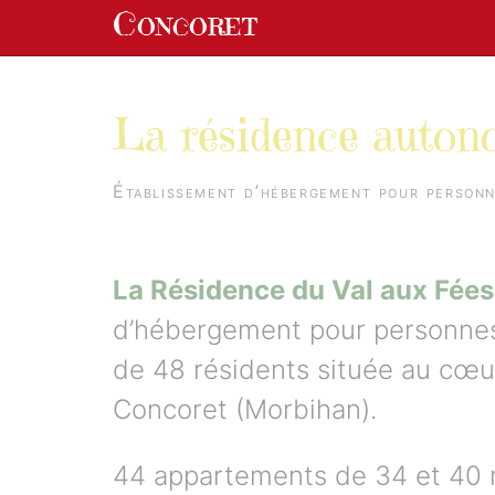
Panneau de gestion des cookies
Concoret
aller au contenu
La résidence auton
Établissement d’hébergement pour person
La Résidence du Val aux Fées
d’hébergement pour personnes
de 48 résidents située au cœur
Concoret (Morbihan).
44 appartements de 34 et 40 