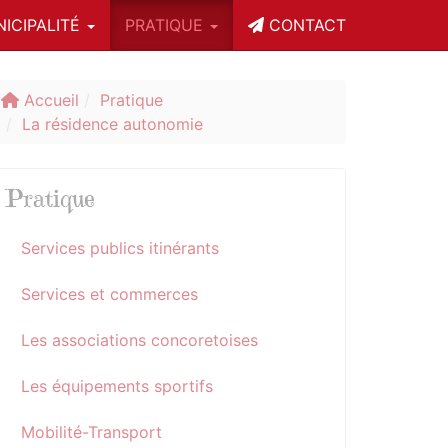
ICIPALITÉ
PRATIQUE
CONTACT
Accueil
Pratique
La résidence autonomie
Pratique
Services publics itinérants
Services et commerces
Les associations concoretoises
Les équipements sportifs
Mobilité-Transport