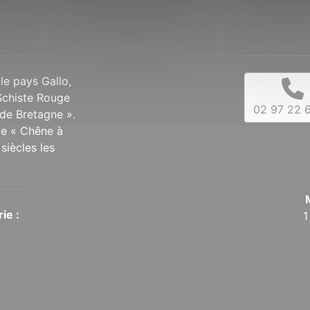
 le pays Gallo,
Schiste Rouge
02 97 22 6
de Bretagne ».
 le « Chêne à
siècles les
ie :
1