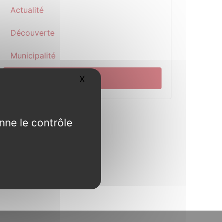
Actualité
Découverte
Municipalité
Pratique
X
Masquer le bandeau des cookies
nne le contrôle