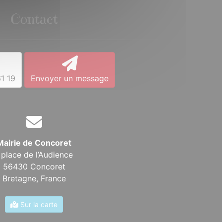
Contact
1 19
Envoyer un message
Mairie de Concoret
 place de l’Audience
56430 Concoret
Bretagne,
France
Sur la carte