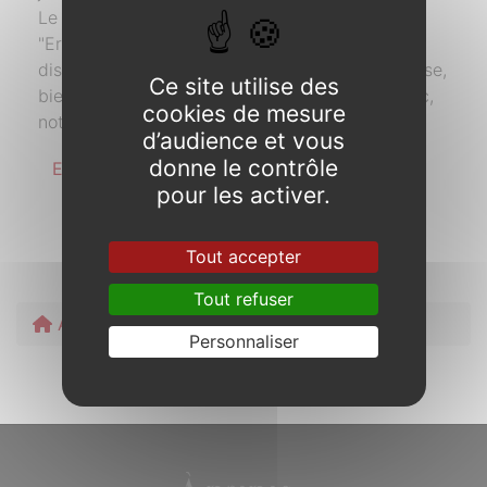
Le mystère abgrall, c’est quoi ?
"Erwann Abgrall, un riche excentrique breton, a
disparu, laissant derrière lui une fortune immense,
Ce site utilise des
bien que d’origine mystérieuse. Maître Braouzec,
cookies de mesure
notaire à Rennes a été chargé de (…)
d’audience et vous
donne le contrôle
En savoir plus
pour les activer.
Tout accepter
Tout refuser
Accueil
Découverte
Jeu patrimonial
Personnaliser