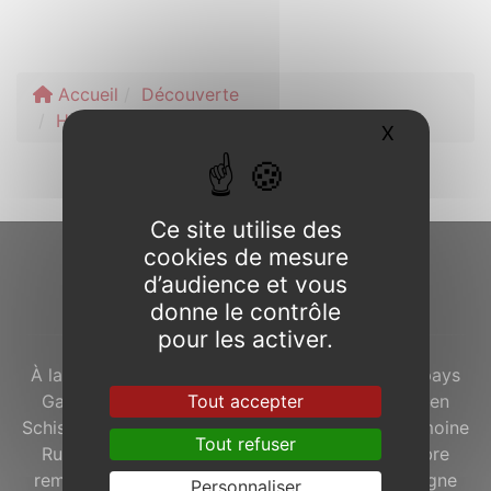
Accueil
Découverte
Hébergements et camping
X
Masquer l
Ce site utilise des
cookies de mesure
d’audience et vous
À propos...
donne le contrôle
pour les activer.
À la lisière de la
Forêt de Brocéliande
, dans le pays
Tout accepter
Gallo, le bourg de
Concoret
avec ses maisons en
Schiste Rouge est labellisé « Commune du Patrimoine
Tout refuser
Rural de Bretagne ». À l’ouest du village, un arbre
remarquable, le « Chêne à Guillotin », accompagne
Personnaliser