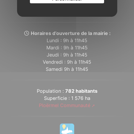
depuis plusieurs siècles les Concoretois et
Concoretoises.
Horaires d’ouverture de la mairie :
Lundi : 9h à 11h45
Mardi : 9h à 11h45
Jeudi : 9h à 11h45
Vendredi : 9h à 11h45
Samedi 9h à 11h45
Population :
782 habitants
Superficie : 1 576 ha
Ploërmel Communauté