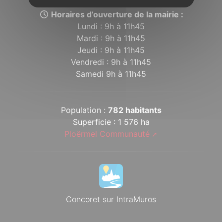
Horaires d’ouverture de la mairie :
Lundi : 9h à 11h45
Mardi : 9h à 11h45
Jeudi : 9h à 11h45
Vendredi : 9h à 11h45
Samedi 9h à 11h45
Population :
782 habitants
Superficie : 1 576 ha
Ploërmel Communauté
Concoret sur IntraMuros