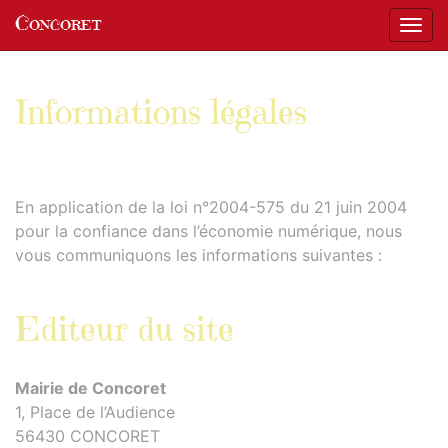
Panneau de gestion des cookies
Concoret
Affic
aller au contenu
Informations légales
En application de la loi n°2004-575 du 21 juin 2004
pour la confiance dans l’économie numérique, nous
vous communiquons les informations suivantes :
Editeur du site
Mairie de Concoret
1, Place de l’Audience
56430 CONCORET