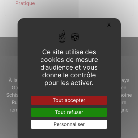
Pratique
X
Masquer l
Ce site utilise des
À propos...
cookies de mesure
d’audience et vous
donne le contrôle
À la lisière de la
Forêt de Brocéliande
, dans le pays
pour les activer.
Gallo, le bourg de
Concoret
avec ses maisons en
Schiste Rouge est labellisé « Commune du Patrimoine
Tout accepter
Rural de Bretagne ». À l’ouest du village, un arbre
remarquable, le « Chêne à Guillotin », accompagne
Tout refuser
depuis plusieurs siècles les Concoretois et
Personnaliser
Concoretoises.