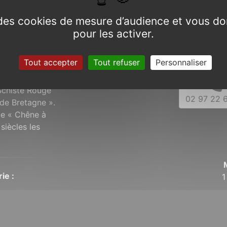
e des cookies de mesure d’audience et vous do
pour les activer.
Tout accepter
Tout refuser
Personnaliser
 le pays Gallo,
Schiste Rouge
02 97 22 6
de Bretagne ».
 le « Chêne à
siècles les
ie :
1