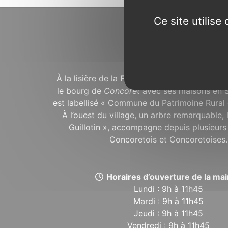
Ce site utilis
À propos...
À la lisière de la
Forêt de Brocéliande
, dans
le bourg de
Concoret
avec ses maisons en 
est labellisé « Commune du Patrimoine Rural 
À l’ouest du village, un arbre remarquable,
Guillotin », accompagne depuis plusieurs 
Concoretois et Concoretoises.
Horaires d’ouverture de la mair
Lundi : 9h à 11h45
Mardi : 9h à 11h45
Jeudi : 9h à 11h45
Vendredi : 9h à 11h45