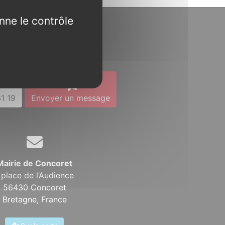
nne le contrôle
Contact
1 19
Envoyer un message
Mairie de Concoret
 place de l’Audience
56430 Concoret
Bretagne,
France