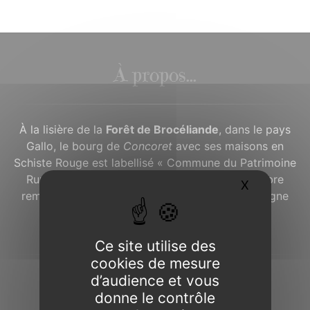
À propos...
À la lisière de la
Forêt de Brocéliande
, dans le pays
Gallo, le bourg de
Concoret
avec ses maisons en
Schiste Rouge est labellisé « Commune du Patrimoine
Rural de Bretagne ». À l’ouest du village, un arbre
X
Masquer l
remarquable, le « Chêne à Guillotin », accompagne
depuis plusieurs siècles les Concoretois et
Concoretoises.
Ce site utilise des
cookies de mesure
d’audience et vous
Horaires d’ouverture de la mairie :
donne le contrôle
Lundi : 9h à 11h45