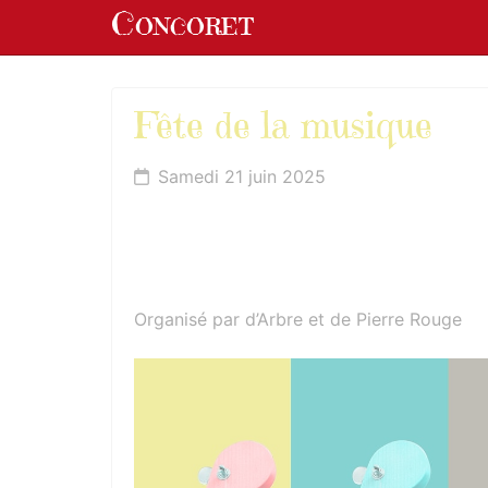
Panneau de gestion des cookies
Concoret
aller au contenu
Fête de la musique
Samedi 21 juin 2025
Organisé par d’Arbre et de Pierre Rouge