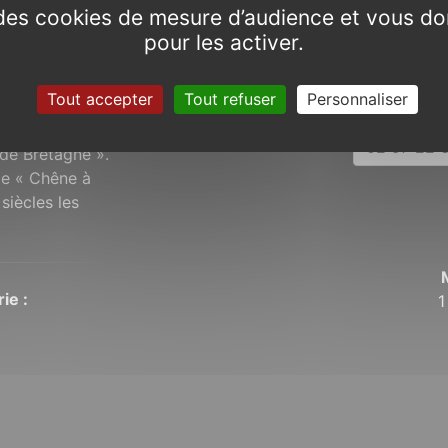
e des cookies de mesure d’audience et vous do
pour les activer.
Tout accepter
Tout refuser
Personnaliser
 le pays Gallo,
Schiste Rouge
02 97 22 6
de Bretagne ».
 le « Chêne à
siècles les
ie :
1