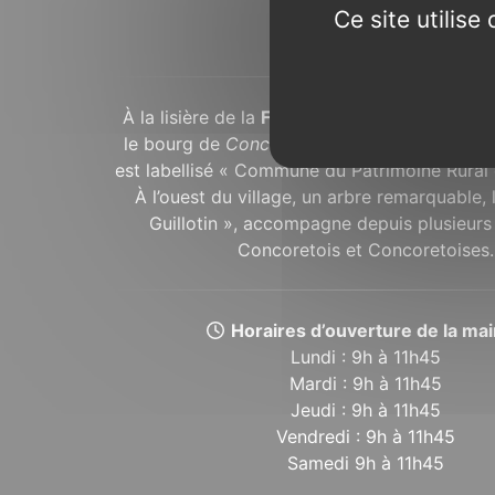
Ce site utilis
À propos...
À la lisière de la
Forêt de Brocéliande
, dans
le bourg de
Concoret
avec ses maisons en 
est labellisé « Commune du Patrimoine Rural 
À l’ouest du village, un arbre remarquable,
Guillotin », accompagne depuis plusieurs 
Concoretois et Concoretoises.
Horaires d’ouverture de la mair
Lundi : 9h à 11h45
Mardi : 9h à 11h45
Jeudi : 9h à 11h45
Vendredi : 9h à 11h45
Samedi 9h à 11h45