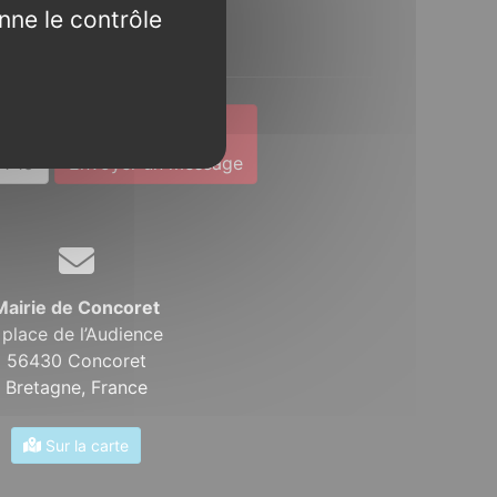
nne le contrôle
Contact
1 19
Envoyer un message
Mairie de Concoret
 place de l’Audience
56430 Concoret
Bretagne,
France
Sur la carte