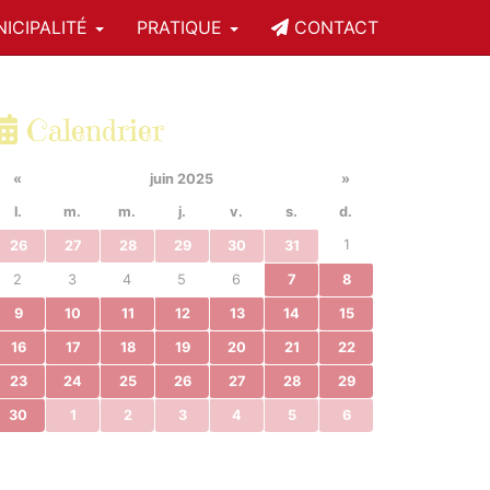
ICIPALITÉ
PRATIQUE
CONTACT
Calendrier
«
juin 2025
»
l.
m.
m.
j.
v.
s.
d.
1
26
27
28
29
30
31
2
3
4
5
6
7
8
9
10
11
12
13
14
15
16
17
18
19
20
21
22
23
24
25
26
27
28
29
30
1
2
3
4
5
6