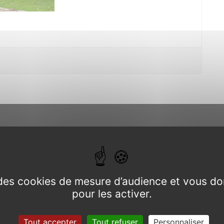
 le pays Gallo,
e des cookies de mesure d’audience et vous do
Schiste Rouge
pour les activer.
02 97 22 6
de Bretagne ».
 le « Chêne à
Tout accepter
Tout refuser
Personnaliser
siècles les