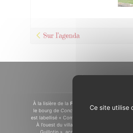
Sur l’agenda
À propos...
À la lisière de la
Forêt de Brocéliande
, dans
Ce site utilis
le bourg de
Concoret
avec ses maisons en 
est labellisé « Commune du Patrimoine Rural 
À l’ouest du village, un arbre remarquable,
Guillotin », accompagne depuis plusieurs 