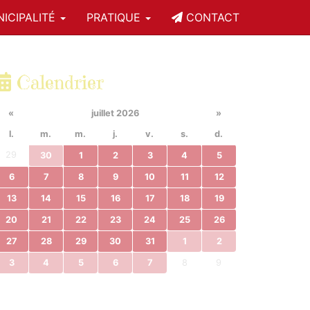
ICIPALITÉ
PRATIQUE
CONTACT
Calendrier
«
juillet 2026
»
l.
m.
m.
j.
v.
s.
d.
29
30
1
2
3
4
5
6
7
8
9
10
11
12
13
14
15
16
17
18
19
20
21
22
23
24
25
26
27
28
29
30
31
1
2
3
4
5
6
7
8
9