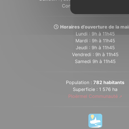
Concoretois et Concoretoises.
Horaires d’ouverture de la mair
Lundi : 9h à 11h45
Mardi : 9h à 11h45
Jeudi : 9h à 11h45
Vendredi : 9h à 11h45
Samedi 9h à 11h45
Population :
782 habitants
Superficie : 1 576 ha
Ploërmel Communauté