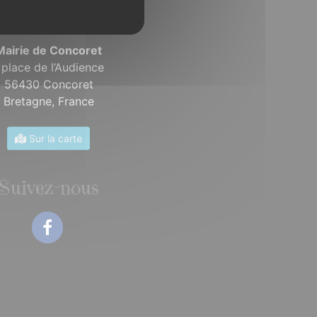
Mairie de Concoret
 place de l’Audience
56430 Concoret
Bretagne,
France
Sur la carte
Suivez-nous
Facebook