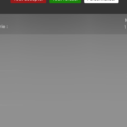
ie :
1