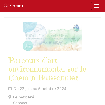
Panneau de gestion des cookies
Concoret
Affic
aller au contenu
Parcours d’art
environnemental sur le
Chemin Buissonnier
Du 22 juin au 5 octobre 2024
Le petit Pré
Concoret