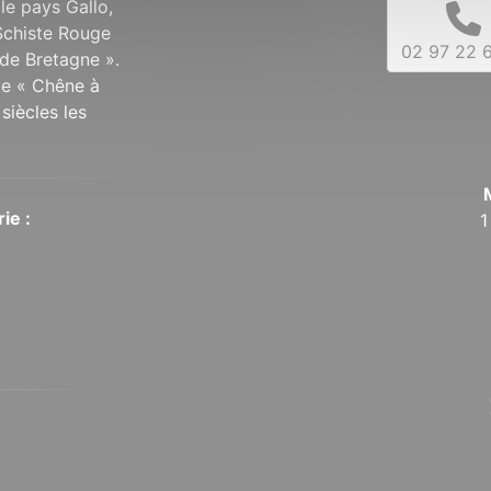
 le pays Gallo,
Schiste Rouge
02 97 22 6
de Bretagne ».
 le « Chêne à
siècles les
ie :
1