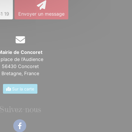
1 19
Envoyer un message
Mairie de Concoret
 place de l’Audience
56430 Concoret
Bretagne,
France
Sur la carte
Suivez-nous