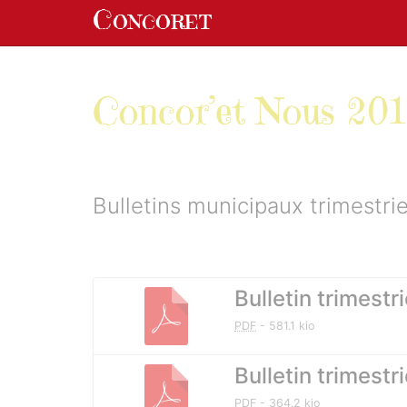
Panneau de gestion des cookies
Concoret
aller au contenu
Concor’et Nous 20
Bulletins municipaux trimestri
Documents à télécharg
Bulletin trimestr
PDF
-
581.1 kio
Bulletin trimestri
PDF
-
364.2 kio