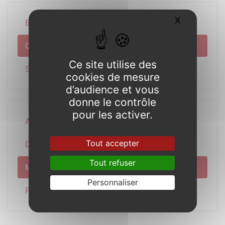
X
Masquer l
Bulletins annuels
Concor’et Nous
Ce site utilise des
Séances du conseil
cookies de mesure
d’audience et vous
donne le contrôle
pour les activer.
Actualité
Tout accepter
Découverte
Tout refuser
Municipalité
Personnaliser
Pratique