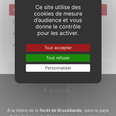
Ce site utilise des
Actualité
cookies de mesure
d’audience et vous
Découverte
donne le contrôle
pour les activer.
Municipalité
Pratique
Tout accepter
Tout refuser
Personnaliser
À propos...
À la lisière de la
Forêt de Brocéliande
, dans le pays