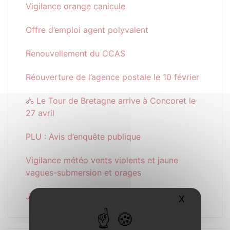
Vigilance orange canicule
Offre d’emploi agent polyvalent
Renouvellement du CCAS
Réouverture de l’agence postale le 10 février
🚴 Le Tour de Bretagne arrive à Concoret le
27 avril
PLU : Avis d’enquête publique
Vigilance météo vents violents et jaune
vagues-submersion et orages
Journée bénévole 15 novembre
X
Masquer l