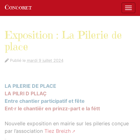
Panneau de gestion des cookies
Concoret
Affic
aller au contenu
Exposition : La Pilerie de
place
Publié le
mardi 9 juillet 2024
LA PILERIE DE PLACE
LA PILRI D PLLAÇ
Entre chantier participatif et fête
Ent·r le chantiër en prinzz-part e la fétt
Nouvelle exposition en mairie sur les pileries conçue
par l’association
Tiez Breizh