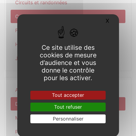
Circuits et randonnées
Culture et patrimoine
X
Masquer l
Films et documentaires
Hébergements et camping
Ce site utilise des
cookies de mesure
Jeu patrimonial
d’audience et vous
donne le contrôle
pour les activer.
Actualité
Tout accepter
Découverte
Tout refuser
Municipalité
Personnaliser
Pratique