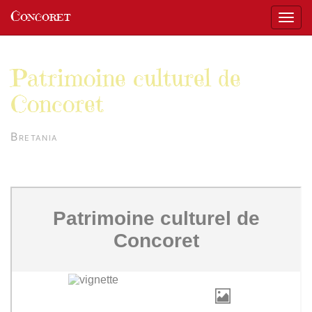
Panneau de gestion des cookies
Concoret
Affic
aller au contenu
Patrimoine culturel de
Concoret
Bretania