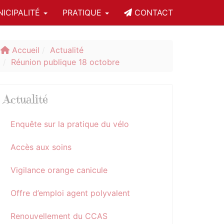
ICIPALITÉ
PRATIQUE
CONTACT
Accueil
Actualité
Réunion publique 18 octobre
Actualité
Enquête sur la pratique du vélo
Accès aux soins
Vigilance orange canicule
Offre d’emploi agent polyvalent
Renouvellement du CCAS