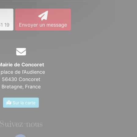
1 19
Envoyer un message
Mairie de Concoret
 place de l’Audience
56430 Concoret
Bretagne,
France
Sur la carte
Suivez-nous