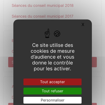
Séances du conseil municipal 2018
Séances du conseil municipal 2017
X
Masquer l
Bulletins annuels
Ce site utilise des
cookies de mesure
Concor’et Nous
d’audience et vous
Séances du conseil
donne le contrôle
pour les activer.
Tout accepter
Actualité
Tout refuser
Découverte
Personnaliser