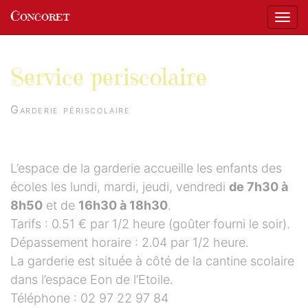
Panneau de gestion des cookies
Concoret
Affic
aller au contenu
Service periscolaire
Garderie périscolaire
L’espace de la garderie accueille les enfants des
écoles les lundi, mardi, jeudi, vendredi
de 7h30 à
8h50
et de
16h30 à 18h30
.
Tarifs : 0.51 € par 1/2 heure (goûter fourni le soir).
Dépassement horaire : 2.04 par 1/2 heure.
La garderie est située à côté de la cantine scolaire
dans l’espace Eon de l’Etoile.
Téléphone : 02 97 22 97 84