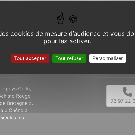
e des cookies de mesure d’audience et vous do
pour les activer.
Tout accepter
Tout refuser
Personnaliser
 le pays Gallo,
Schiste Rouge
02 97 22 6
de Bretagne ».
 le « Chêne à
siècles les