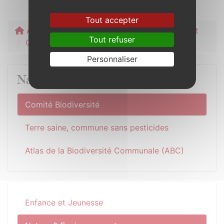
Tout accepter
Accueil
Pratique
Nature & Environnement
Tout refuser
Comité Biodiversité
Personnaliser
Nature & Environnement
Comité Biodiversité
Terre saine, commune sans pesticides
Atlas de la Biodiversité Communale (ABC)
Enfance et Jeunesse