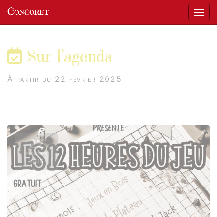
Panneau de gestion des cookies
Concoret
Affic
aller au contenu
Sur l’agenda
À partir du 22 février 2025
22
FÉVRIER
2025