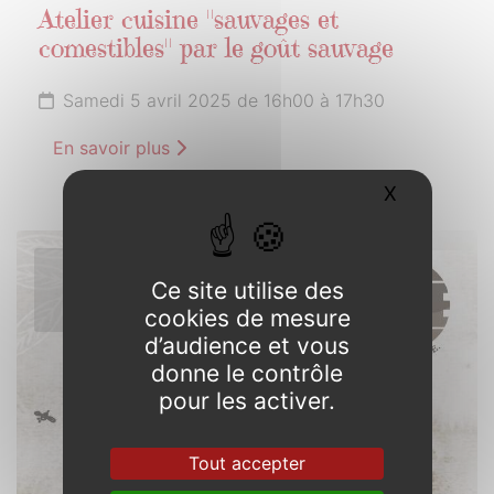
Atelier cuisine "sauvages et
comestibles" par le goût sauvage
Samedi 5 avril 2025 de 16h00 à 17h30
En savoir plus
X
Masquer l
6
Ce site utilise des
AVRIL
cookies de mesure
2025
d’audience et vous
donne le contrôle
pour les activer.
Tout accepter