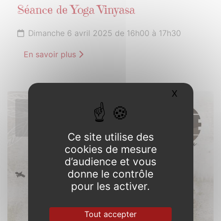
Séance de Yoga Vinyasa
Dimanche 6 avril 2025 de 16h00 à 17h30
En savoir plus
X
Masquer l
9
AVRIL
2025
Ce site utilise des
cookies de mesure
d’audience et vous
donne le contrôle
pour les activer.
Tout accepter