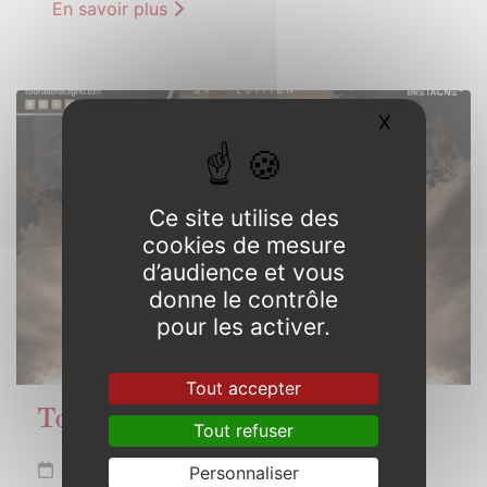
En savoir plus
X
Masquer l
27
AVRIL
2026
Ce site utilise des
cookies de mesure
d’audience et vous
donne le contrôle
pour les activer.
Tout accepter
Tour de Bretagne à Concoret
Tout refuser
Lundi 27 avril
Personnaliser