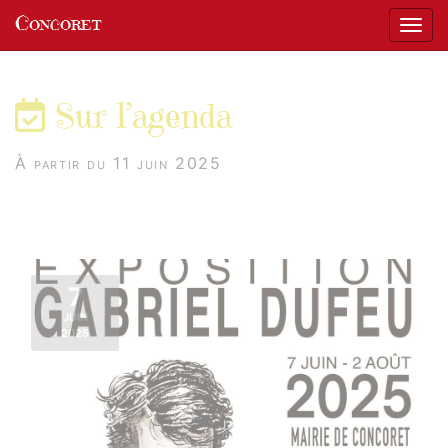
Panneau de gestion des cookies
Concoret
Affic
aller au contenu
Sur l’agenda
À partir du 11 juin 2025
7
JUIN
2025