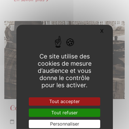
10
X
Masquer l
AOÛT
2025
Ce site utilise des
cookies de mesure
d’audience et vous
donne le contrôle
pour les activer.
Tout accepter
Couleurs de Bretagne
Tout refuser
Dimanche 10 août 2025
Personnaliser