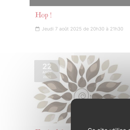
Hop !
Jeudi 7 août 2025 de 20h30 à 21h30
22
AOÛT
2025