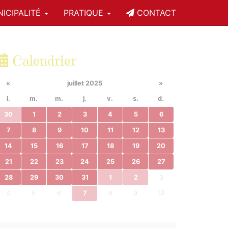
ICIPALITÉ
PRATIQUE
CONTACT
Calendrier
«
juillet 2025
»
l.
m.
m.
j.
v.
s.
d.
30
1
2
3
4
5
6
7
8
9
10
11
12
13
14
15
16
17
18
19
20
21
22
23
24
25
26
27
28
29
30
31
1
2
3
10
4
5
6
7
8
9