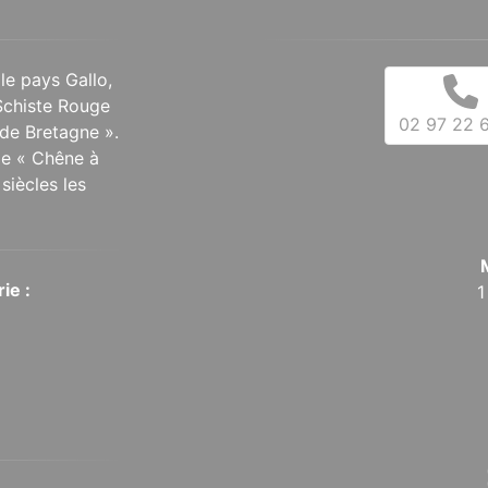
 le pays Gallo,
Schiste Rouge
02 97 22 6
de Bretagne ».
 le « Chêne à
siècles les
ie :
1