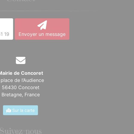
1 19
Envoyer un message
Mairie de Concoret
 place de l’Audience
56430 Concoret
Bretagne,
France
Sur la carte
Suivez-nous