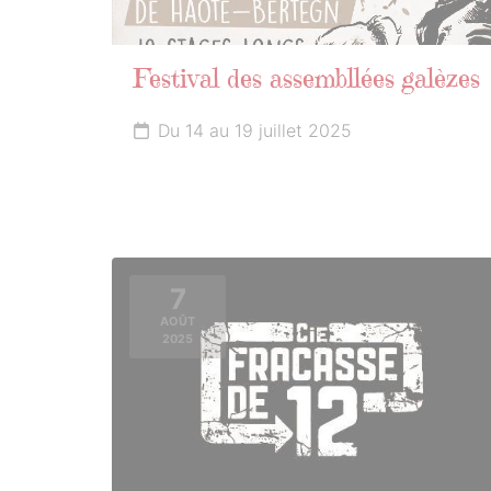
Festival des assembllées galèzes
Du 14 au 19 juillet 2025
7
AOÛT
2025