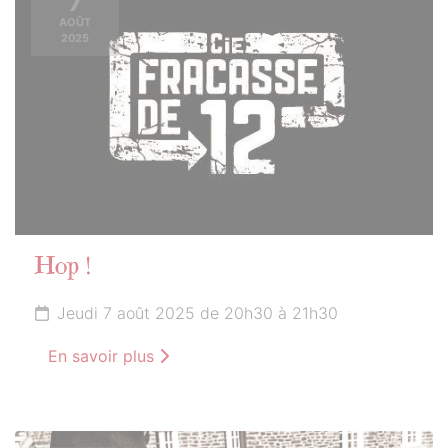
7
AOÛT
2025
Hop !
Jeudi 7 août 2025 de 20h30 à 21h30
En savoir plus