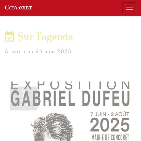
Panneau de gestion des cookies
Concoret
Affic
aller au contenu
Sur l’agenda
À partir du 23 juin 2025
7
JUIN
2025