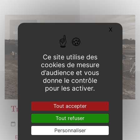
14
X
Masquer l
SEPTEMBRE
2025
Ce site utilise des
cookies de mesure
d’audience et vous
donne le contrôle
pour les activer.
Tout accepter
Trophée de Bretagne Motocross
Tout refuser
Dimanche 14 septembre 2025
Personnaliser
En savoir plus