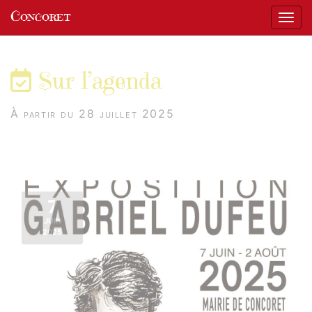
Panneau de gestion des cookies
Concoret
Affic
aller au contenu
Sur l’agenda
À partir du 28 juillet 2025
7
JUIN
2025