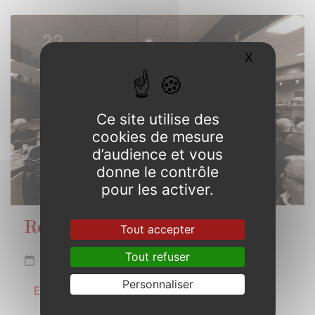
22
X
Masquer l
NOVEMBRE
2025
Ce site utilise des
cookies de mesure
d’audience et vous
donne le contrôle
pour les activer.
Repas des anciens
Tout accepter
Tout refuser
Samedi 22 novembre 2025
Personnaliser
En savoir plus