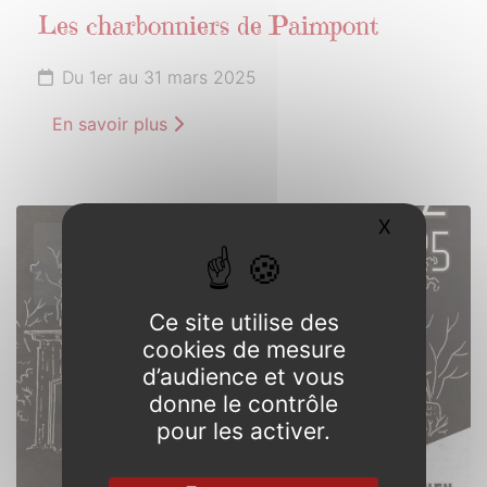
Les charbonniers de Paimpont
Du 1er au 31 mars 2025
En savoir plus
X
Masquer l
15
MARS
2025
Ce site utilise des
cookies de mesure
d’audience et vous
donne le contrôle
pour les activer.