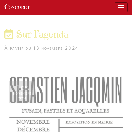
Panneau de gestion des cookies
Concoret
Affic
aller au contenu
Sur l’agenda
À partir du 13 novembre 2024
1er
NOVEMBRE
2024