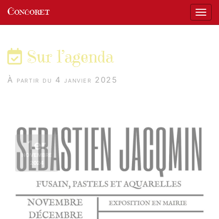
Panneau de gestion des cookies
Concoret
Affic
aller au contenu
Sur l’agenda
À partir du 4 janvier 2025
1er
NOVEMBRE
2024