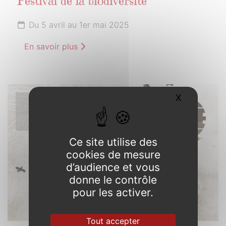
Festival de la biodiversité
Du 5 avril au 1er mai 2025
En savoir plus
X
Masquer l
5
AVRIL
2025
Ce site utilise des
cookies de mesure
d’audience et vous
donne le contrôle
pour les activer.
Tout accepter