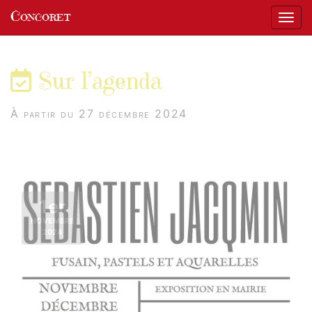
Panneau de gestion des cookies
Concoret
Affic
aller au contenu
Sur l’agenda
À partir du 27 décembre 2024
1er
NOVEMBRE
2024