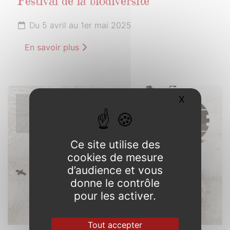
Festival de la biodiversité
Du 5 avril au 1er mai 2025
En savoir plus
X
Masquer l
5
AVRIL
2025
Ce site utilise des
cookies de mesure
d’audience et vous
donne le contrôle
pour les activer.
Tout accepter